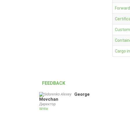
Cargo insurance
Forward
Certific
Custom
Contain
Cargo i
FEEDBACK
George
Movchan
Директор
Write