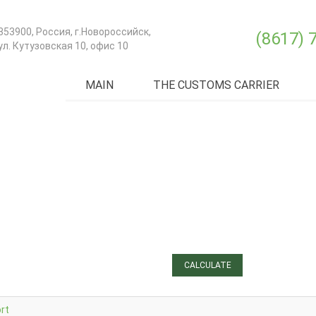
353900
,
Россия
, г.
Новороссийск
,
(8617) 
ул. Кутузовская 10, офис 10
MAIN
THE CUSTOMS CARRIER
ЗАЯВКА
ДЛЯ РАСЧЕТА МОРСКОЙ
ДОСТАВКИ И ТРАНСПОРТА
«ОТ ДВЕРИ ДО ДВЕРИ»
CALCULATE
rt