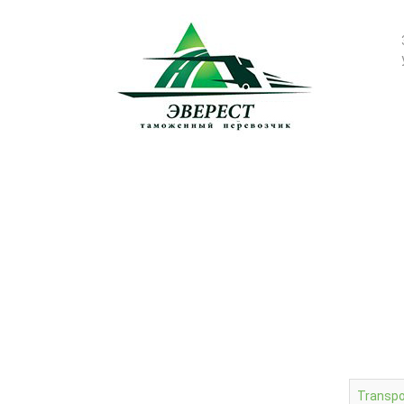
SERVICES
Transport
Forwarding
Certification of goods
Customs clearance
Container shipping of cargo
Transpo