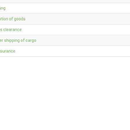
ing
ation of goods
s clearance
er shipping of cargo
nsurance