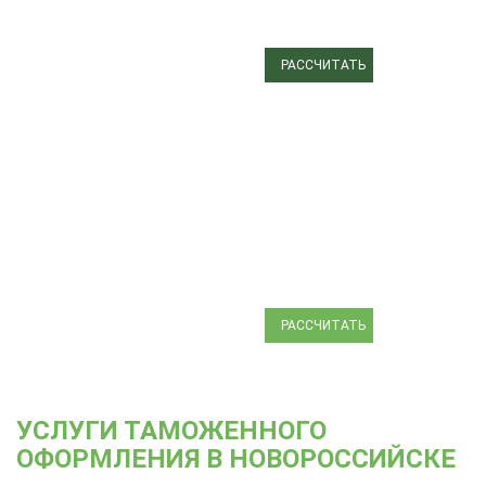
Сертификация товаров
Таможенное
РАССЧИТАТЬ
оформление грузов
Морские контейнерные
перевозки
ЗАЯВКА
НА ТРАНСПОРТ
Страхование грузов
Складское хранение
Аренда холодильного
склада
РАССЧИТАТЬ
УСЛУГИ ТАМОЖЕННОГО
ОФОРМЛЕНИЯ В НОВОРОССИЙСКЕ