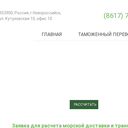
353900
,
Россия
, г.
Новороссийск
,
(8617) 
ул. Кутузовская 10, офис 10
ГЛАВНАЯ
ТАМОЖЕННЫЙ ПЕРЕВ
ЗАЯВКА
ДЛЯ РАСЧЕТА МОРСКОЙ
ДОСТАВКИ И ТРАНСПОРТА
«ОТ ДВЕРИ ДО ДВЕРИ»
РАССЧИТАТЬ
Заявка для расчета морской доставки и тран